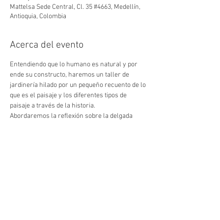
Mattelsa Sede Central, Cl. 35 #4663, Medellín,
Antioquia, Colombia
Acerca del evento
Entendiendo que lo humano es natural y por 
ende su constructo, haremos un taller de 
jardinería hilado por un pequeño recuento de lo 
que es el paisaje y los diferentes tipos de 
Abordaremos la reflexión sobre la delgada 
línea que establecemos entre lo natural y lo 
artificial. Para ello indagaremos sobre el 
concepto de lo artificial como ficción, 
evidenciando la visión de futuro que 
imaginamos y queremos para nuestra ciudad. 
Esta reflexión la haremos durante la 
construcción de una maqueta colectiva con 
semillas, tierra, plantas y elementos 
reciclados.
Registro gratuito, cortesía de Comfama. 