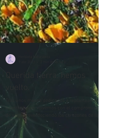
Herbiota Naturaleza
9 abr 2023
2 min de lectura
Querida tierra: hemos
vuelto.
Tras unos meses dedicados a replantearnos
nuestro hacer, volvemos con el compromiso
de seguir reverdeciendo los corazones de las
personas...