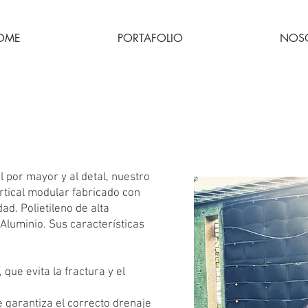
OME
PORTAFOLIO
NOS
estro Sistema de Siembra Verti
l por mayor y al detal, nuestro
rtical modular fabricado con
dad. Polietileno de alta
 Aluminio. Sus características
 que evita la fractura y el
e garantiza el correcto drenaje